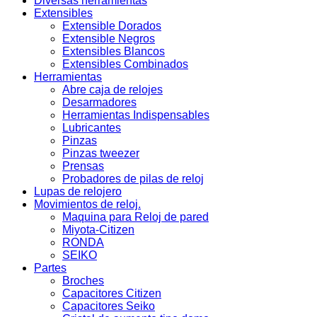
Diversas herramientas
Extensibles
Extensible Dorados
Extensible Negros
Extensibles Blancos
Extensibles Combinados
Herramientas
Abre caja de relojes
Desarmadores
Herramientas Indispensables
Lubricantes
Pinzas
Pinzas tweezer
Prensas
Probadores de pilas de reloj
Lupas de relojero
Movimientos de reloj.
Maquina para Reloj de pared
Miyota-Citizen
RONDA
SEIKO
Partes
Broches
Capacitores Citizen
Capacitores Seiko