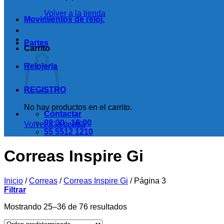
Volver a la tienda
Movimientos de reloj.
Partes
Carrito
Relojeria
REGISTRO
No hay productos en el carrito.
Contactar
09:30 - 16:00
Volver a la tienda
55 5512 1210
Correas Inspire Gi
Inicio
/
Correas
/
Correas Inspire Gi
/
Página 3
Filtrar
Mostrando 25–36 de 76 resultados