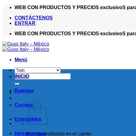
Saltar
WEB CON PRODUCTOS Y PRECIOS exclusivoS para ma
al
CONTÁCTENOS
contenido
ENTRAR
WEB CON PRODUCTOS Y PRECIOS exclusivoS para ma
Menú
Buscar
INICIO
por:
Baterias
Correas
Extensibles
Herramientas
No hay productos en el carrito.