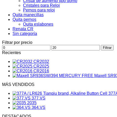
Cristal de aumento tipo domo
Cristales para Reloj
Pernos para reloj
Quita manecillas
Quita pernos
Quita eslabones
Renata CR
Sin categoría
Filtrar por precio
Precio
Precio
Filtrar
mínimo
máximo
Recientes
CR2032
CR2025
CR2016
Maxell SR
MÁS VENDIDOS
377A
377.VS
2035
364.VS
DESTACADOS