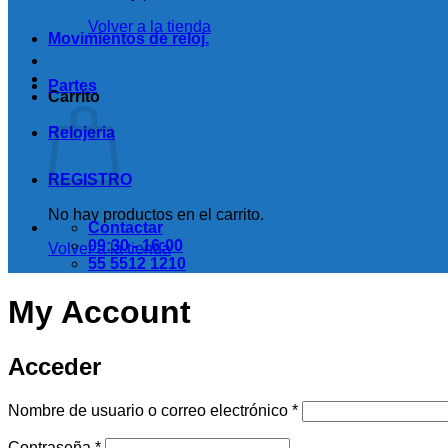
Volver a la tienda
Movimientos de reloj.
Partes
Carrito
Relojeria
REGISTRO
No hay productos en el carrito.
Contactar
09:30 - 16:00
Volver a la tienda
55 5512 1210
My Account
Acceder
Obligatorio
Nombre de usuario o correo electrónico
*
Obligatorio
Contraseña
*