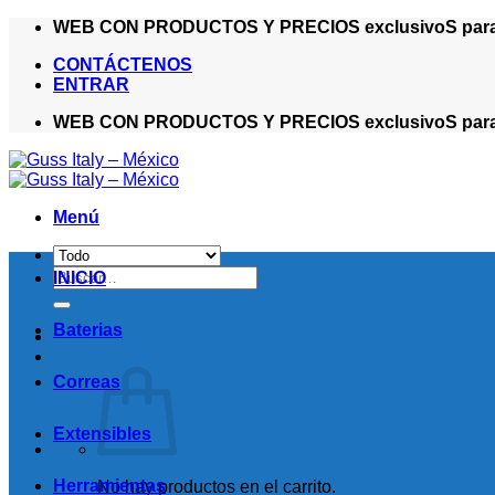
Saltar
WEB CON PRODUCTOS Y PRECIOS exclusivoS para ma
al
CONTÁCTENOS
contenido
ENTRAR
WEB CON PRODUCTOS Y PRECIOS exclusivoS para ma
Menú
Buscar
INICIO
por:
Baterias
Correas
Extensibles
Herramientas
No hay productos en el carrito.