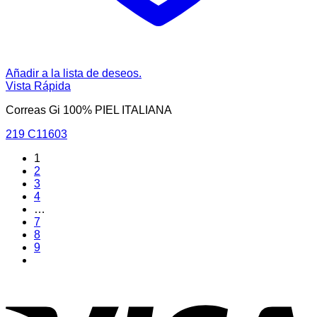
Añadir a la lista de deseos.
Vista Rápida
Correas Gi 100% PIEL ITALIANA
219 C11603
1
2
3
4
…
7
8
9
V