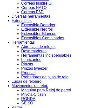
Correas Inspire Gi
Correas NATO
Correas P6D
Diversas herramientas
Extensibles
Extensible Dorados
Extensible Negros
Extensibles Blancos
Extensibles Combinados
Herramientas
Abre caja de relojes
Desarmadores
Herramientas Indispensables
Lubricantes
Pinzas
Pinzas tweezer
Prensas
Probadores de pilas de reloj
Lupas de relojero
Movimientos de reloj.
Maquina para Reloj de pared
Miyota-Citizen
RONDA
SEIKO
Partes