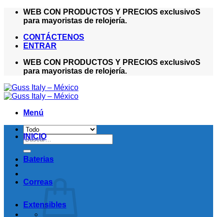
Saltar
WEB CON PRODUCTOS Y PRECIOS exclusivoS
al
para mayoristas de relojería.
contenido
CONTÁCTENOS
ENTRAR
WEB CON PRODUCTOS Y PRECIOS exclusivoS
para mayoristas de relojería.
Menú
INICIO
Buscar
por:
Baterias
Correas
Extensibles