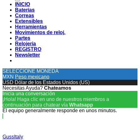
INICIO
Baterias
Correas
Extensibles
Herramientas
Movimientos de reloj.
Partes
Relojeria
REGISTRO
Newsletter
SELECCIONE MONEDA
MXN
Peso mexicano
USD
Dólar de los Estados Unidos (US)
Necesitas Ayuda?
Chateamos
Inicia una conversación
¡Hola! Haga clic en uno de nuestros miembros a
continuación para chatear vía
Whatsapp
El equipo generalmente responde en unos minutos.
GussItaly