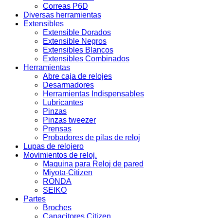
Correas P6D
Diversas herramientas
Extensibles
Extensible Dorados
Extensible Negros
Extensibles Blancos
Extensibles Combinados
Herramientas
Abre caja de relojes
Desarmadores
Herramientas Indispensables
Lubricantes
Pinzas
Pinzas tweezer
Prensas
Probadores de pilas de reloj
Lupas de relojero
Movimientos de reloj.
Maquina para Reloj de pared
Miyota-Citizen
RONDA
SEIKO
Partes
Broches
Capacitores Citizen