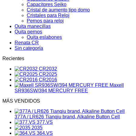
Capacitores Seiko
Cristal de aumento tipo domo
Cristales para Reloj
Pernos para reloj
Quita manecillas
Quita pernos
Quita eslabones
Renata CR
Sin categoría
Recientes
CR2032
CR2025
CR2016
Maxell
SR936SW/394 MERCURY FREE
MÁS VENDIDOS
377A / LR626 Tianqiu brand, Alkaline Button Cell
377.VS
2035
364.VS