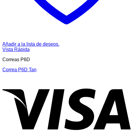
Añadir a la lista de deseos.
Vista Rápida
Correas P6D
Correa P6D Tan
V