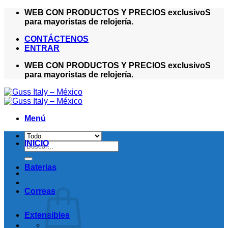
Saltar
WEB CON PRODUCTOS Y PRECIOS exclusivoS
al
para mayoristas de relojería.
contenido
CONTÁCTENOS
ENTRAR
WEB CON PRODUCTOS Y PRECIOS exclusivoS
para mayoristas de relojería.
Menú
INICIO
Buscar
por:
Baterias
Correas
Extensibles