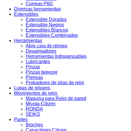
Correas P6D
Diversas herramientas
Extensibles
Extensible Dorados
Extensible Negros
Extensibles Blancos
Extensibles Combinados
Herramientas
Abre caja de relojes
Desarmadores
Herramientas Indispensables
Lubricantes
Pinzas
Pinzas tweezer
Prensas
Probadores de pilas de reloj
Lupas de relojero
Movimientos de reloj.
Maquina para Reloj de pared
Miyota-Citizen
RONDA
SEIKO
Partes
Broches
Capacitores Citizen