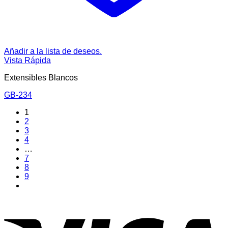
Añadir a la lista de deseos.
Vista Rápida
Extensibles Blancos
GB-234
1
2
3
4
…
7
8
9
V