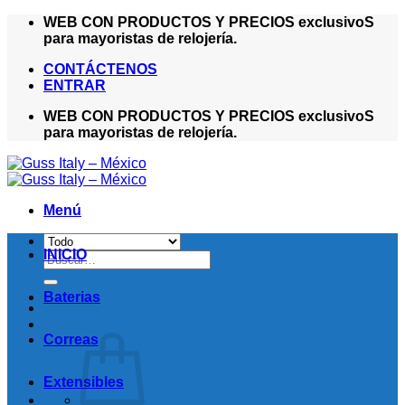
Saltar
WEB CON PRODUCTOS Y PRECIOS exclusivoS
al
para mayoristas de relojería.
contenido
CONTÁCTENOS
ENTRAR
WEB CON PRODUCTOS Y PRECIOS exclusivoS
para mayoristas de relojería.
Menú
INICIO
Buscar
por:
Baterias
Correas
Extensibles