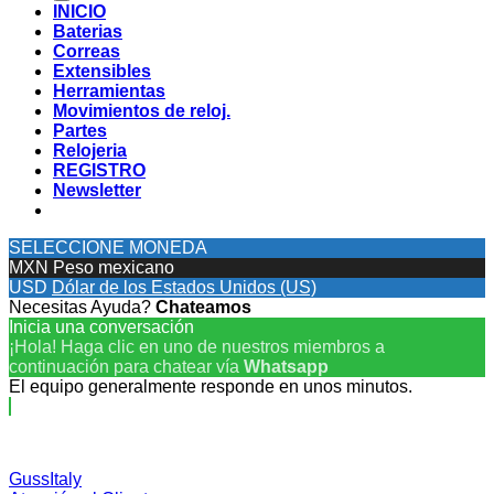
INICIO
Baterias
Correas
Extensibles
Herramientas
Movimientos de reloj.
Partes
Relojeria
REGISTRO
Newsletter
SELECCIONE MONEDA
MXN
Peso mexicano
USD
Dólar de los Estados Unidos (US)
Necesitas Ayuda?
Chateamos
Inicia una conversación
¡Hola! Haga clic en uno de nuestros miembros a
continuación para chatear vía
Whatsapp
El equipo generalmente responde en unos minutos.
GussItaly