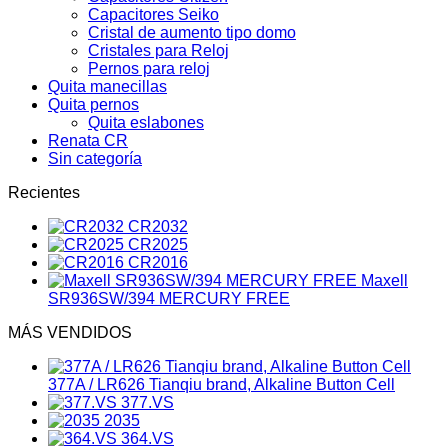
Capacitores Seiko
Cristal de aumento tipo domo
Cristales para Reloj
Pernos para reloj
Quita manecillas
Quita pernos
Quita eslabones
Renata CR
Sin categoría
Recientes
CR2032
CR2025
CR2016
Maxell
SR936SW/394 MERCURY FREE
MÁS VENDIDOS
377A / LR626 Tianqiu brand, Alkaline Button Cell
377.VS
2035
364.VS