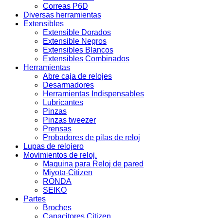
Correas P6D
Diversas herramientas
Extensibles
Extensible Dorados
Extensible Negros
Extensibles Blancos
Extensibles Combinados
Herramientas
Abre caja de relojes
Desarmadores
Herramientas Indispensables
Lubricantes
Pinzas
Pinzas tweezer
Prensas
Probadores de pilas de reloj
Lupas de relojero
Movimientos de reloj.
Maquina para Reloj de pared
Miyota-Citizen
RONDA
SEIKO
Partes
Broches
Capacitores Citizen