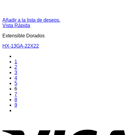
Añadir a la lista de deseos.
Vista Rápida
Extensible Dorados
HX-13GA-22X22
1
2
3
4
5
6
7
8
9
V