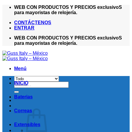
Saltar
WEB CON PRODUCTOS Y PRECIOS exclusivoS
al
para mayoristas de relojería.
contenido
CONTÁCTENOS
ENTRAR
WEB CON PRODUCTOS Y PRECIOS exclusivoS
para mayoristas de relojería.
Menú
INICIO
Buscar
por:
Baterias
Correas
Extensibles