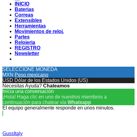
INICIO
Baterias
Correas
Extensibles
Herramientas
Movimientos de reloj.
Partes
Relojeria
REGISTRO
Newsletter
SELECCIONE MONEDA
MXN
Peso mexicano
USD
Dólar de los Estados Unidos (US)
Necesitas Ayuda?
Chateamos
Inicia una conversación
¡Hola! Haga clic en uno de nuestros miembros a
continuación para chatear vía
Whatsapp
El equipo generalmente responde en unos minutos.
GussItaly