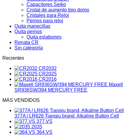
Capacitores Seiko
Cristal de aumento tipo domo
Cristales para Reloj
Pernos para reloj
Quita manecillas
Quita pernos
Quita eslabones
Renata CR
Sin categoría
Recientes
CR2032
CR2025
CR2016
Maxell
SR936SW/394 MERCURY FREE
MÁS VENDIDOS
377A / LR626 Tianqiu brand, Alkaline Button Cell
377.VS
2035
364.VS