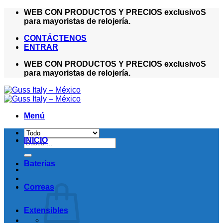
Saltar
WEB CON PRODUCTOS Y PRECIOS exclusivoS
al
para mayoristas de relojería.
contenido
CONTÁCTENOS
ENTRAR
WEB CON PRODUCTOS Y PRECIOS exclusivoS
para mayoristas de relojería.
Menú
INICIO
Buscar
por:
Baterias
Correas
Extensibles