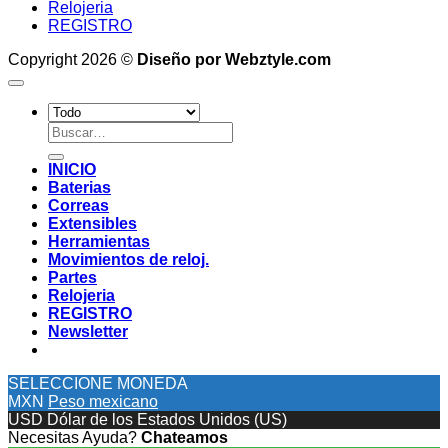
Relojeria
REGISTRO
Copyright 2026 ©
Diseño por Webztyle.com
Buscar
por:
INICIO
Baterias
Correas
Extensibles
Herramientas
Movimientos de reloj.
Partes
Relojeria
REGISTRO
Newsletter
SELECCIONE MONEDA
MXN
Peso mexicano
USD
Dólar de los Estados Unidos (US)
Necesitas Ayuda?
Chateamos