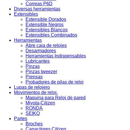
Correas P6D
Diversas herramientas
Extensibles
Extensible Dorados
Extensible Negros
Extensibles Blancos
Extensibles Combinados
Herramientas
Abre caja de relojes
Desarmadores
Herramientas Indispensables
Lubricantes
Pinzas
Pinzas tweezer
Prensas
Probadores de pilas de reloj
Lupas de relojero
Movimientos de reloj.
Maquina para Reloj de pared
Miyota-Citizen
RONDA
SEIKO
Partes
Broches
Capacitores Citizen