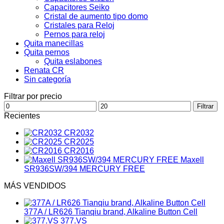
Capacitores Seiko
Cristal de aumento tipo domo
Cristales para Reloj
Pernos para reloj
Quita manecillas
Quita pernos
Quita eslabones
Renata CR
Sin categoría
Filtrar por precio
Precio
Precio
Filtrar
mínimo
máximo
Recientes
CR2032
CR2025
CR2016
Maxell
SR936SW/394 MERCURY FREE
MÁS VENDIDOS
377A / LR626 Tianqiu brand, Alkaline Button Cell
377.VS