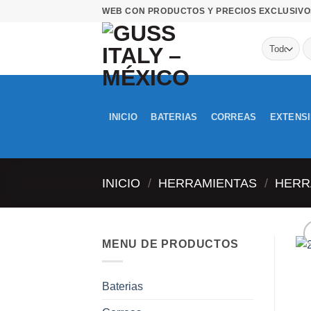
Saltar
WEB CON PRODUCTOS Y PRECIOS EXCLUSIVO
al
contenido
B
po
INICIO
BATERIAS
CORREAS
EXTENS
INICIO
/
HERRAMIENTAS
/
HERR
MENU DE PRODUCTOS
Baterias