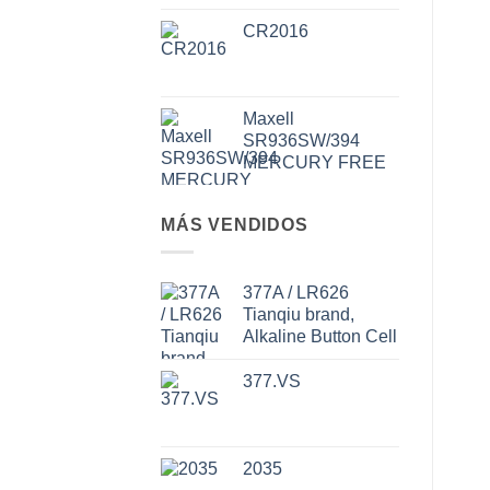
CR2016
Maxell
SR936SW/394
MERCURY FREE
MÁS VENDIDOS
377A / LR626
Tianqiu brand,
Alkaline Button Cell
377.VS
2035