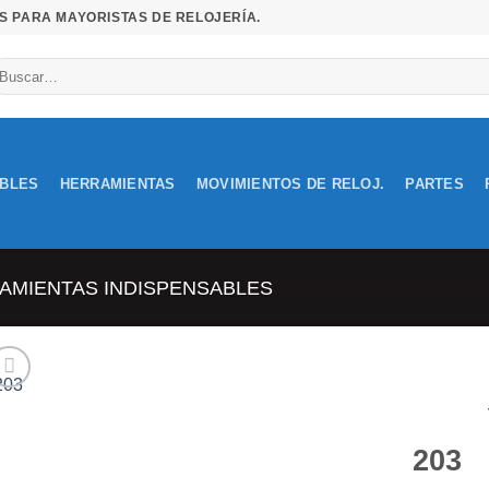
S PARA MAYORISTAS DE RELOJERÍA.
uscar
r:
IBLES
HERRAMIENTAS
MOVIMIENTOS DE RELOJ.
PARTES
AMIENTAS INDISPENSABLES
Añadir
203
a la
lista de