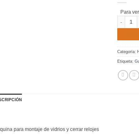
deseos.
Para ver
203 canti
Categoría:
Etiqueta:
Gu
SCRIPCIÓN
uina para montaje de vidrios y cerrar relojes