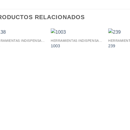
RODUCTOS RELACIONADOS
HERRAMIENTAS INDISPENSABLES
HERRAMIENTAS INDISPENSABLES
Añadir
Añadir
8
1003
239
a la
a la
lista de
lista de
deseos.
deseos.