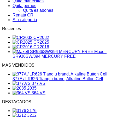
Quita manecillas
Quita pernos
Quita eslabones
Renata CR
Sin categoría
Recientes
CR2032
CR2025
CR2016
Maxell
SR936SW/394 MERCURY FREE
MÁS VENDIDOS
377A / LR626 Tianqiu brand, Alkaline Button Cell
377.VS
2035
364.VS
DESTACADOS
3176
3212