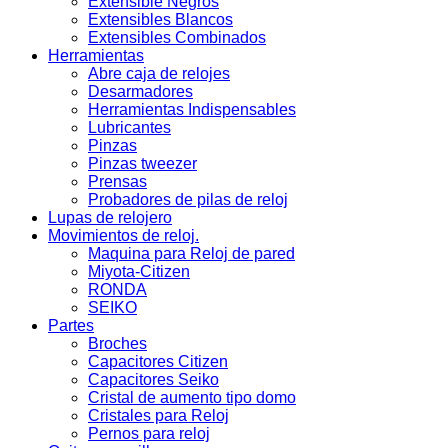
Extensible Negros
Extensibles Blancos
Extensibles Combinados
Herramientas
Abre caja de relojes
Desarmadores
Herramientas Indispensables
Lubricantes
Pinzas
Pinzas tweezer
Prensas
Probadores de pilas de reloj
Lupas de relojero
Movimientos de reloj.
Maquina para Reloj de pared
Miyota-Citizen
RONDA
SEIKO
Partes
Broches
Capacitores Citizen
Capacitores Seiko
Cristal de aumento tipo domo
Cristales para Reloj
Pernos para reloj