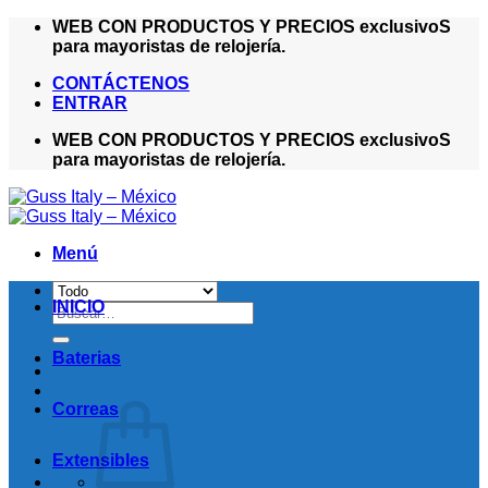
Saltar
WEB CON PRODUCTOS Y PRECIOS exclusivoS
al
para mayoristas de relojería.
contenido
CONTÁCTENOS
ENTRAR
WEB CON PRODUCTOS Y PRECIOS exclusivoS
para mayoristas de relojería.
Menú
INICIO
Buscar
por:
Baterias
Correas
Extensibles