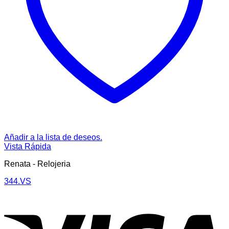
Añadir a la lista de deseos.
Vista Rápida
Renata - Relojeria
344.VS
V