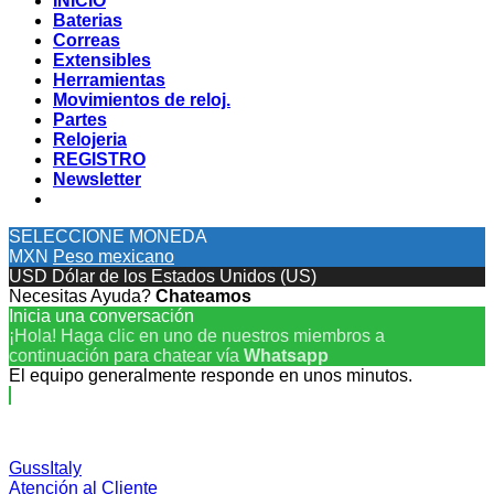
INICIO
Baterias
Correas
Extensibles
Herramientas
Movimientos de reloj.
Partes
Relojeria
REGISTRO
Newsletter
SELECCIONE MONEDA
MXN
Peso mexicano
USD
Dólar de los Estados Unidos (US)
Necesitas Ayuda?
Chateamos
Inicia una conversación
¡Hola! Haga clic en uno de nuestros miembros a
continuación para chatear vía
Whatsapp
El equipo generalmente responde en unos minutos.
GussItaly
Atención al Cliente