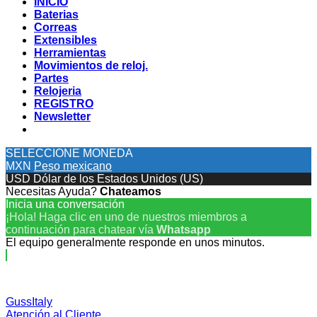
INICIO
Baterias
Correas
Extensibles
Herramientas
Movimientos de reloj.
Partes
Relojeria
REGISTRO
Newsletter
SELECCIONE MONEDA
MXN
Peso mexicano
USD
Dólar de los Estados Unidos (US)
Necesitas Ayuda?
Chateamos
Inicia una conversación
¡Hola! Haga clic en uno de nuestros miembros a
continuación para chatear vía
Whatsapp
El equipo generalmente responde en unos minutos.
GussItaly
Atención al Cliente