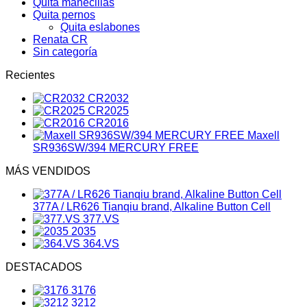
Quita manecillas
Quita pernos
Quita eslabones
Renata CR
Sin categoría
Recientes
CR2032
CR2025
CR2016
Maxell
SR936SW/394 MERCURY FREE
MÁS VENDIDOS
377A / LR626 Tianqiu brand, Alkaline Button Cell
377.VS
2035
364.VS
DESTACADOS
3176
3212