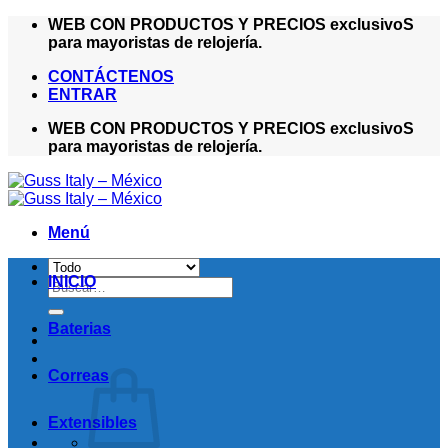
Saltar
WEB CON PRODUCTOS Y PRECIOS exclusivoS
al
para mayoristas de relojería.
contenido
CONTÁCTENOS
ENTRAR
WEB CON PRODUCTOS Y PRECIOS exclusivoS
para mayoristas de relojería.
Menú
INICIO
Buscar
por:
Baterias
Correas
Extensibles