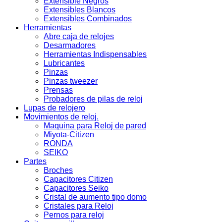
Extensible Negros
Extensibles Blancos
Extensibles Combinados
Herramientas
Abre caja de relojes
Desarmadores
Herramientas Indispensables
Lubricantes
Pinzas
Pinzas tweezer
Prensas
Probadores de pilas de reloj
Lupas de relojero
Movimientos de reloj.
Maquina para Reloj de pared
Miyota-Citizen
RONDA
SEIKO
Partes
Broches
Capacitores Citizen
Capacitores Seiko
Cristal de aumento tipo domo
Cristales para Reloj
Pernos para reloj