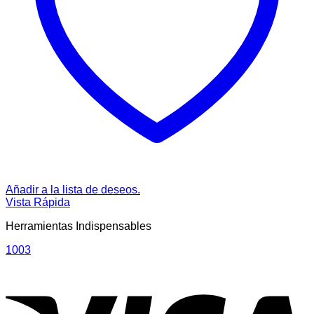
Añadir a la lista de deseos.
Vista Rápida
Herramientas Indispensables
1003
V