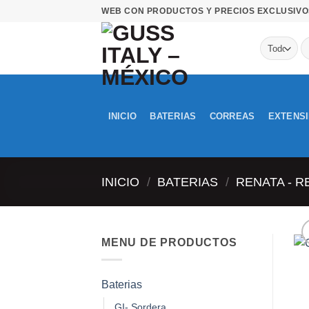
Saltar
WEB CON PRODUCTOS Y PRECIOS EXCLUSIVO
al
contenido
B
po
INICIO
BATERIAS
CORREAS
EXTENS
INICIO
/
BATERIAS
/
RENATA - R
MENU DE PRODUCTOS
Baterias
GI- Sordera