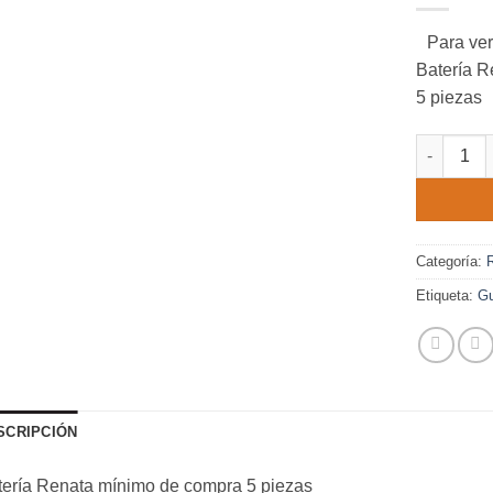
deseos.
Para ver
Batería R
5 piezas
CR1225 M
Categoría:
R
Etiqueta:
Gu
SCRIPCIÓN
tería Renata mínimo de compra 5 piezas