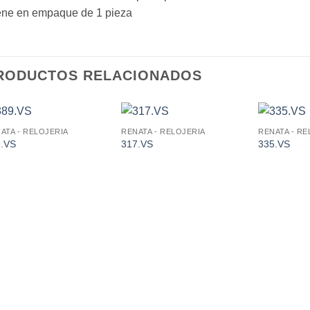
ene en empaque de 1 pieza
RODUCTOS RELACIONADOS
ATA - RELOJERIA
RENATA - RELOJERIA
RENATA - RE
Añadir
Añadir
9.VS
317.VS
335.VS
a la
a la
lista de
lista de
deseos.
deseos.