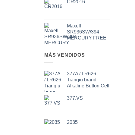
CR2016
Maxell
SR936SW/394
MERCURY FREE
MÁS VENDIDOS
377A / LR626
Tianqiu brand,
Alkaline Button Cell
377.VS
2035