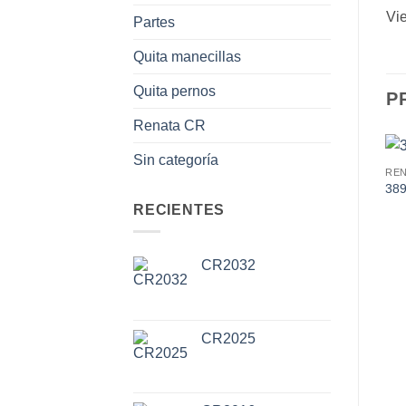
Vi
Partes
Quita manecillas
Quita pernos
P
Renata CR
Sin categoría
REN
38
RECIENTES
CR2032
CR2025