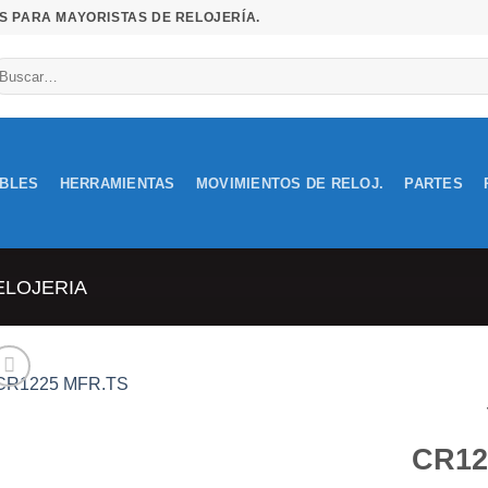
S PARA MAYORISTAS DE RELOJERÍA.
uscar
r:
IBLES
HERRAMIENTAS
MOVIMIENTOS DE RELOJ.
PARTES
ELOJERIA
Añadir
CR12
a la
lista de