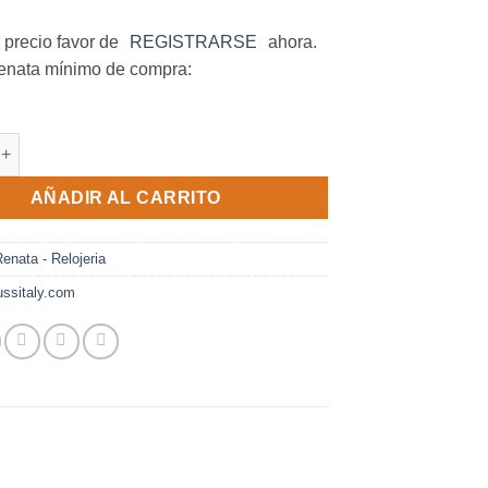
 precio favor de
REGISTRARSE
ahora.
enata mínimo de compra:
FR.TS cantidad
AÑADIR AL CARRITO
enata - Relojeria
ssitaly.com