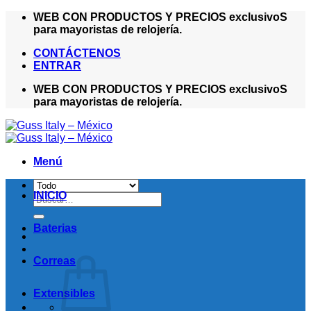
Saltar
WEB CON PRODUCTOS Y PRECIOS exclusivoS
al
para mayoristas de relojería.
contenido
CONTÁCTENOS
ENTRAR
WEB CON PRODUCTOS Y PRECIOS exclusivoS
para mayoristas de relojería.
Menú
INICIO
Buscar
por:
Baterias
Correas
Extensibles