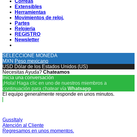
Correas
Extensibles
Herramientas
Movimientos de reloj.
Partes
Relojeria
REGISTRO
Newsletter
SELECCIONE MONEDA
MXN
Peso mexicano
USD
Dólar de los Estados Unidos (US)
Necesitas Ayuda?
Chateamos
Inicia una conversación
¡Hola! Haga clic en uno de nuestros miembros a
continuación para chatear vía
Whatsapp
El equipo generalmente responde en unos minutos.
GussItaly
Atención al Cliente
Regresamos en unos momentos.