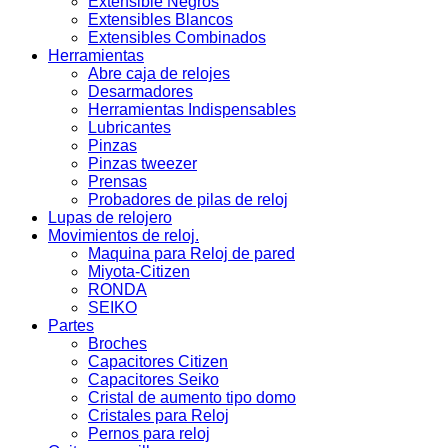
Extensible Negros
Extensibles Blancos
Extensibles Combinados
Herramientas
Abre caja de relojes
Desarmadores
Herramientas Indispensables
Lubricantes
Pinzas
Pinzas tweezer
Prensas
Probadores de pilas de reloj
Lupas de relojero
Movimientos de reloj.
Maquina para Reloj de pared
Miyota-Citizen
RONDA
SEIKO
Partes
Broches
Capacitores Citizen
Capacitores Seiko
Cristal de aumento tipo domo
Cristales para Reloj
Pernos para reloj