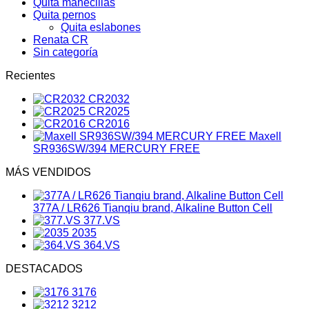
Quita manecillas
Quita pernos
Quita eslabones
Renata CR
Sin categoría
Recientes
CR2032
CR2025
CR2016
Maxell
SR936SW/394 MERCURY FREE
MÁS VENDIDOS
377A / LR626 Tianqiu brand, Alkaline Button Cell
377.VS
2035
364.VS
DESTACADOS
3176
3212