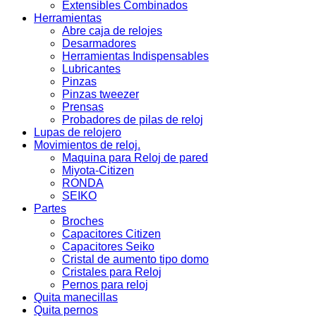
Extensibles Combinados
Herramientas
Abre caja de relojes
Desarmadores
Herramientas Indispensables
Lubricantes
Pinzas
Pinzas tweezer
Prensas
Probadores de pilas de reloj
Lupas de relojero
Movimientos de reloj.
Maquina para Reloj de pared
Miyota-Citizen
RONDA
SEIKO
Partes
Broches
Capacitores Citizen
Capacitores Seiko
Cristal de aumento tipo domo
Cristales para Reloj
Pernos para reloj
Quita manecillas
Quita pernos