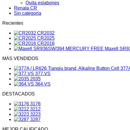
Quita eslabones
Renata CR
Sin categoría
Recientes
CR2032
CR2025
CR2016
Maxell SR
MÁS VENDIDOS
377A
377.VS
2035
364.VS
DESTACADOS
3176
3212
3223
3287
MEJOR CALIFICADO