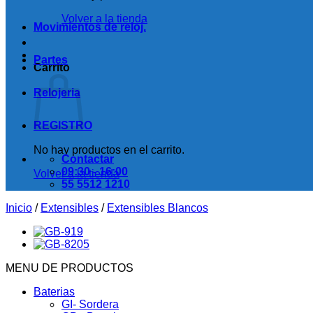
Volver a la tienda
Movimientos de reloj.
Partes
Carrito
Relojeria
REGISTRO
No hay productos en el carrito.
Contactar
09:30 - 16:00
Volver a la tienda
55 5512 1210
Inicio
/
Extensibles
/
Extensibles Blancos
MENU DE PRODUCTOS
Baterias
GI- Sordera