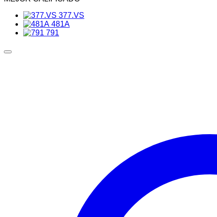
377.VS
481A
791