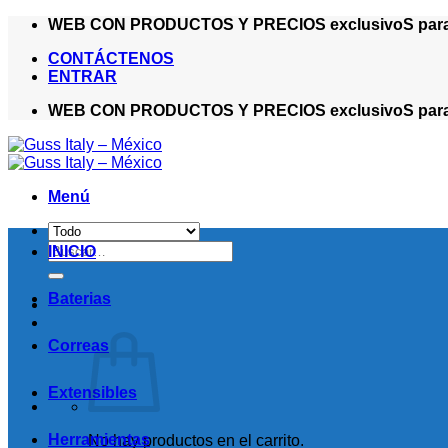
Saltar
WEB CON PRODUCTOS Y PRECIOS exclusivoS para ma
al
CONTÁCTENOS
contenido
ENTRAR
WEB CON PRODUCTOS Y PRECIOS exclusivoS para ma
Menú
Buscar
INICIO
por:
Baterias
Correas
Extensibles
Herramientas
No hay productos en el carrito.