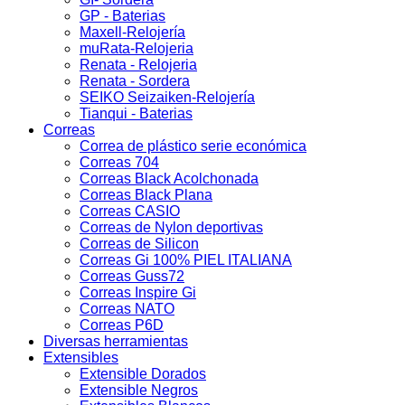
GP - Baterias
Maxell-Relojería
muRata-Relojeria
Renata - Relojeria
Renata - Sordera
SEIKO Seizaiken-Relojería
Tianqui - Baterias
Correas
Correa de plástico serie económica
Correas 704
Correas Black Acolchonada
Correas Black Plana
Correas CASIO
Correas de Nylon deportivas
Correas de Silicon
Correas Gi 100% PIEL ITALIANA
Correas Guss72
Correas Inspire Gi
Correas NATO
Correas P6D
Diversas herramientas
Extensibles
Extensible Dorados
Extensible Negros