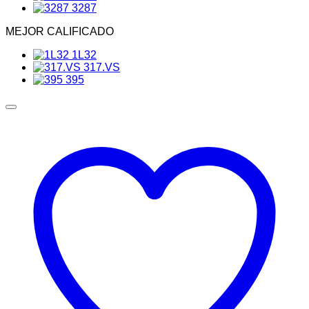
3287
MEJOR CALIFICADO
1L32
317.VS
395