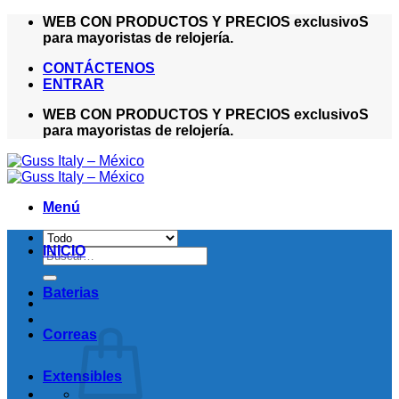
Saltar
WEB CON PRODUCTOS Y PRECIOS exclusivoS
al
para mayoristas de relojería.
contenido
CONTÁCTENOS
ENTRAR
WEB CON PRODUCTOS Y PRECIOS exclusivoS
para mayoristas de relojería.
Menú
INICIO
Buscar
por:
Baterias
Correas
Extensibles