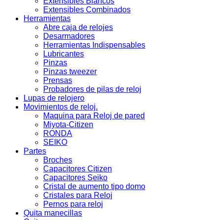
Extensibles Blancos
Extensibles Combinados
Herramientas
Abre caja de relojes
Desarmadores
Herramientas Indispensables
Lubricantes
Pinzas
Pinzas tweezer
Prensas
Probadores de pilas de reloj
Lupas de relojero
Movimientos de reloj.
Maquina para Reloj de pared
Miyota-Citizen
RONDA
SEIKO
Partes
Broches
Capacitores Citizen
Capacitores Seiko
Cristal de aumento tipo domo
Cristales para Reloj
Pernos para reloj
Quita manecillas