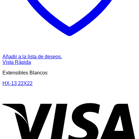
Añadir a la lista de deseos.
Vista Rápida
Extensibles Blancos
HX-13 22X22
V