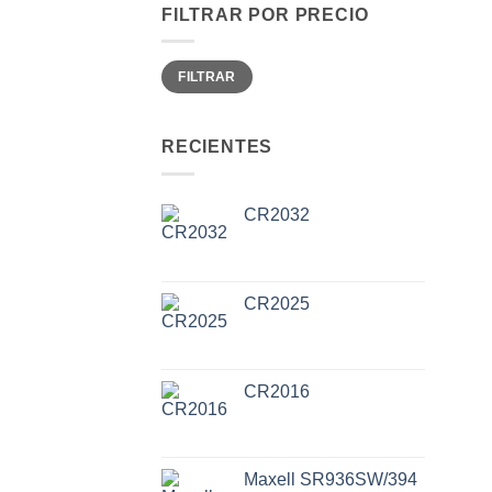
FILTRAR POR PRECIO
Precio
Precio
FILTRAR
mínimo
máximo
RECIENTES
CR2032
CR2025
CR2016
Maxell SR936SW/394