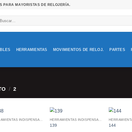
S PARA MAYORISTAS DE RELOJERÍA.
uscar
r:
IBLES
HERRAMIENTAS
MOVIMIENTOS DE RELOJ.
PARTES
TO
/
2
HERRAMIENTAS INDISPENSABLES
HERRAMIENTAS INDISPENSABLES
Añadir
Añadir
139
144
a la
a la
lista de
lista de