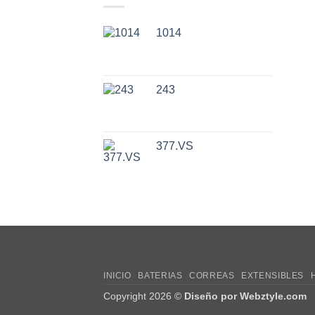
1014
243
377.VS
INICIO
BATERIAS
CORREAS
EXTENSIBLES
Copyright 2026 ©
Diseño por Webztyle.com