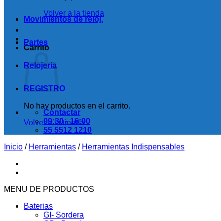
Volver a la tienda
Movimientos de reloj.
Partes
Carrito
Relojeria
REGISTRO
No hay productos en el carrito.
Contactar
09:30 - 16:00
Volver a la tienda
55 5512 1210
Inicio
/
Herramientas
/
Herramientas Indispensables
MENU DE PRODUCTOS
Baterias
GI- Sordera