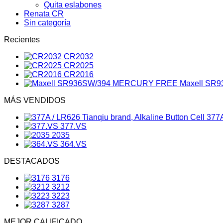
Quita eslabones
Renata CR
Sin categoría
Recientes
CR2032
CR2025
CR2016
Maxell SR
MÁS VENDIDOS
377A
377.VS
2035
364.VS
DESTACADOS
3176
3212
3223
3287
MEJOR CALIFICADO