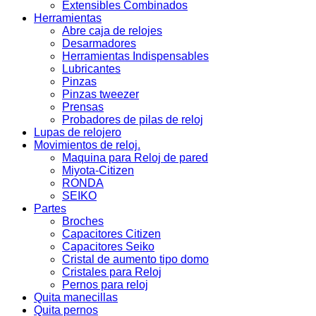
Extensibles Combinados
Herramientas
Abre caja de relojes
Desarmadores
Herramientas Indispensables
Lubricantes
Pinzas
Pinzas tweezer
Prensas
Probadores de pilas de reloj
Lupas de relojero
Movimientos de reloj.
Maquina para Reloj de pared
Miyota-Citizen
RONDA
SEIKO
Partes
Broches
Capacitores Citizen
Capacitores Seiko
Cristal de aumento tipo domo
Cristales para Reloj
Pernos para reloj
Quita manecillas
Quita pernos