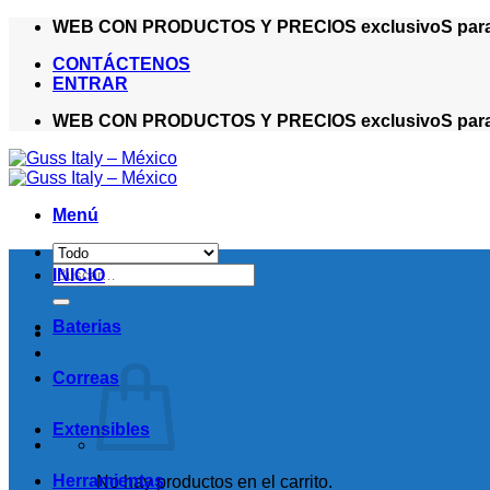
Saltar
WEB CON PRODUCTOS Y PRECIOS exclusivoS para ma
al
CONTÁCTENOS
contenido
ENTRAR
WEB CON PRODUCTOS Y PRECIOS exclusivoS para ma
Menú
Buscar
INICIO
por:
Baterias
Correas
Extensibles
Herramientas
No hay productos en el carrito.