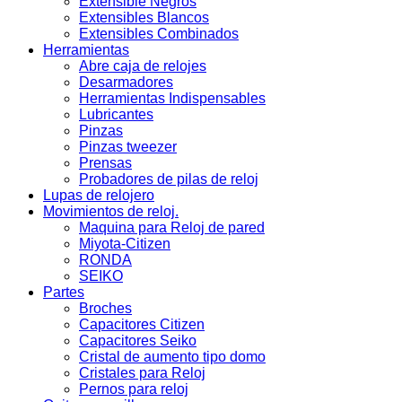
Extensible Negros
Extensibles Blancos
Extensibles Combinados
Herramientas
Abre caja de relojes
Desarmadores
Herramientas Indispensables
Lubricantes
Pinzas
Pinzas tweezer
Prensas
Probadores de pilas de reloj
Lupas de relojero
Movimientos de reloj.
Maquina para Reloj de pared
Miyota-Citizen
RONDA
SEIKO
Partes
Broches
Capacitores Citizen
Capacitores Seiko
Cristal de aumento tipo domo
Cristales para Reloj
Pernos para reloj