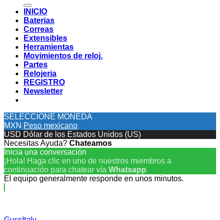
por:
INICIO
Baterias
Correas
Extensibles
Herramientas
Movimientos de reloj.
Partes
Relojeria
REGISTRO
Newsletter
SELECCIONE MONEDA
MXN
Peso mexicano
USD
Dólar de los Estados Unidos (US)
Necesitas Ayuda?
Chateamos
Inicia una conversación
¡Hola! Haga clic en uno de nuestros miembros a
continuación para chatear vía
Whatsapp
El equipo generalmente responde en unos minutos.
GussItaly