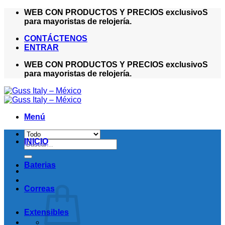
Saltar
WEB CON PRODUCTOS Y PRECIOS exclusivoS
al
para mayoristas de relojería.
contenido
CONTÁCTENOS
ENTRAR
WEB CON PRODUCTOS Y PRECIOS exclusivoS
para mayoristas de relojería.
Menú
INICIO
Buscar
por:
Baterias
Correas
Extensibles