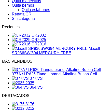
Quita manecillas
Quita pernos
Quita eslabones
Renata CR
Sin categoría
Recientes
CR2032
CR2025
CR2016
Maxell
SR936SW/394 MERCURY FREE
MÁS VENDIDOS
377A / LR626 Tianqiu brand, Alkaline Button Cell
377.VS
2035
364.VS
DESTACADOS
3176
3212