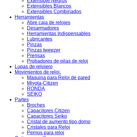
Extensible Negros
Extensibles Blancos
Extensibles Combinados
Herramientas
Abre caja de relojes
Desarmadores
Herramientas Indispensables
Lubricantes
Pinzas
Pinzas tweezer
Prensas
Probadores de pilas de reloj
Lupas de relojero
Movimientos de reloj.
Maquina para Reloj de pared
Miyota-Citizen
RONDA
SEIKO
Partes
Broches
Capacitores Citizen
Capacitores Seiko
Cristal de aumento tipo domo
Cristales para Reloj
Pernos para reloj