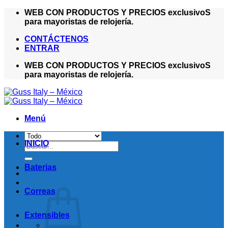
Saltar
WEB CON PRODUCTOS Y PRECIOS exclusivoS
al
para mayoristas de relojería.
contenido
CONTÁCTENOS
ENTRAR
WEB CON PRODUCTOS Y PRECIOS exclusivoS
para mayoristas de relojería.
Menú
INICIO
Buscar
por:
Baterias
Correas
Extensibles