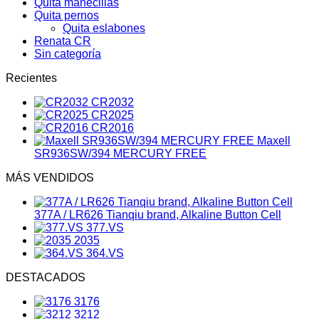
Quita manecillas
Quita pernos
Quita eslabones
Renata CR
Sin categoría
Recientes
CR2032
CR2025
CR2016
Maxell
SR936SW/394 MERCURY FREE
MÁS VENDIDOS
377A / LR626 Tianqiu brand, Alkaline Button Cell
377.VS
2035
364.VS
DESTACADOS
3176
3212