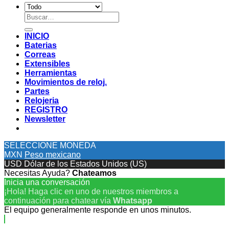
Buscar
por:
INICIO
Baterias
Correas
Extensibles
Herramientas
Movimientos de reloj.
Partes
Relojeria
REGISTRO
Newsletter
SELECCIONE MONEDA
MXN
Peso mexicano
USD
Dólar de los Estados Unidos (US)
Necesitas Ayuda?
Chateamos
Inicia una conversación
¡Hola! Haga clic en uno de nuestros miembros a
continuación para chatear vía
Whatsapp
El equipo generalmente responde en unos minutos.