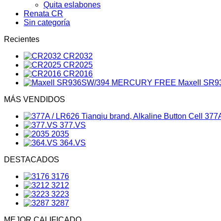
Quita eslabones
Renata CR
Sin categoría
Recientes
CR2032
CR2025
CR2016
Maxell SR
MÁS VENDIDOS
377A
377.VS
2035
364.VS
DESTACADOS
3176
3212
3223
3287
MEJOR CALIFICADO