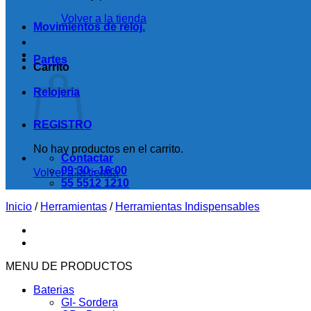
Volver a la tienda
Movimientos de reloj.
Partes
Carrito
Relojeria
REGISTRO
No hay productos en el carrito.
Contactar
09:30 - 16:00
Volver a la tienda
55 5512 1210
Inicio
/
Herramientas
/
Herramientas Indispensables
MENU DE PRODUCTOS
Baterias
GI- Sordera