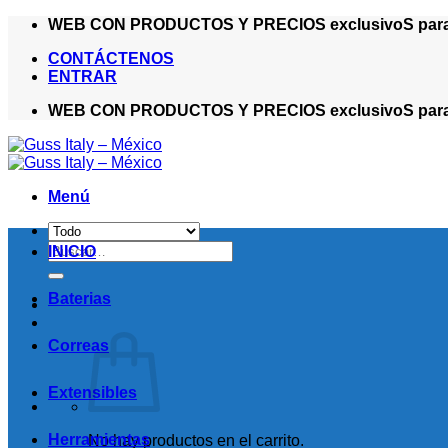
Saltar
WEB CON PRODUCTOS Y PRECIOS exclusivoS para ma
al
CONTÁCTENOS
contenido
ENTRAR
WEB CON PRODUCTOS Y PRECIOS exclusivoS para ma
Menú
Buscar
INICIO
por:
Baterias
Correas
Extensibles
Herramientas
No hay productos en el carrito.