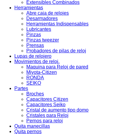
Extensibles Combinados
Herramientas
Abre caja de relojes
Desarmadores
Herramientas Indispensables
Lubricantes
Pinzas
Pinzas tweezer
Prensas
Probadores de pilas de reloj
Lupas de relojero
Movimientos de reloj.
Maquina para Reloj de pared
Miyota-Citizen
RONDA
SEIKO
Partes
Broches
Capacitores Citizen
Capacitores Seiko
Cristal de aumento tipo domo
Cristales para Reloj
Pernos para reloj
Quita manecillas
Quita pernos