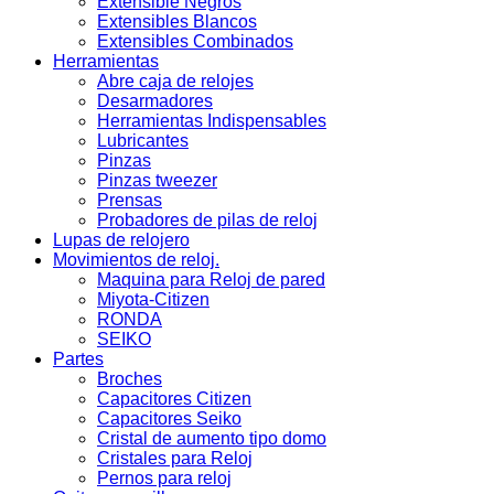
Extensible Negros
Extensibles Blancos
Extensibles Combinados
Herramientas
Abre caja de relojes
Desarmadores
Herramientas Indispensables
Lubricantes
Pinzas
Pinzas tweezer
Prensas
Probadores de pilas de reloj
Lupas de relojero
Movimientos de reloj.
Maquina para Reloj de pared
Miyota-Citizen
RONDA
SEIKO
Partes
Broches
Capacitores Citizen
Capacitores Seiko
Cristal de aumento tipo domo
Cristales para Reloj
Pernos para reloj