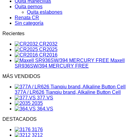
Quita manecillas
Quita pernos
Quita eslabones
Renata CR
Sin categoría
Recientes
CR2032
CR2025
CR2016
Maxell
SR936SW/394 MERCURY FREE
MÁS VENDIDOS
377A / LR626 Tianqiu brand, Alkaline Button Cell
377.VS
2035
364.VS
DESTACADOS
3176
3212