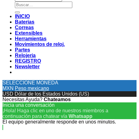
Buscar
por:
INICIO
Baterias
Correas
Extensibles
Herramientas
Movimientos de reloj.
Partes
Relojeria
REGISTRO
Newsletter
SELECCIONE MONEDA
MXN
Peso mexicano
USD
Dólar de los Estados Unidos (US)
Necesitas Ayuda?
Chateamos
Inicia una conversación
¡Hola! Haga clic en uno de nuestros miembros a
continuación para chatear vía
Whatsapp
El equipo generalmente responde en unos minutos.