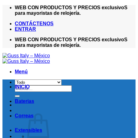
Saltar
WEB CON PRODUCTOS Y PRECIOS exclusivoS
al
para mayoristas de relojería.
contenido
CONTÁCTENOS
ENTRAR
WEB CON PRODUCTOS Y PRECIOS exclusivoS
para mayoristas de relojería.
Menú
INICIO
Buscar
por:
Baterias
Correas
Extensibles