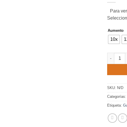
deseos.
Para ver
Seleccion
Aumento
10x
1
140 canti
SKU:
N/D
Categorías
Etiqueta:
Gu