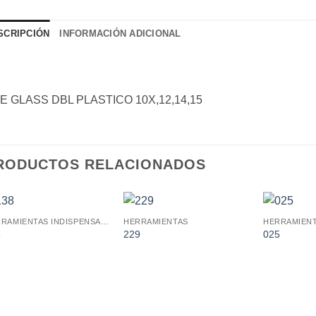
SCRIPCIÓN
INFORMACIÓN ADICIONAL
E GLASS DBL PLASTICO 10X,12,14,15
RODUCTOS RELACIONADOS
HERRAMIENTAS INDISPENSABLES
HERRAMIENTAS
HERRAMIEN
Añadir
Añadir
8
229
025
a la
a la
lista de
lista de
deseos.
deseos.