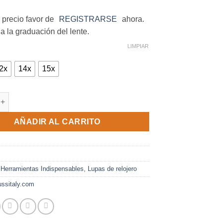
 precio favor de
REGISTRARSE
ahora.
a la graduación del lente.
LIMPIAR
2x
14x
15x
dad
AÑADIR AL CARRITO
:
Herramientas Indispensables
,
Lupas de relojero
ssitaly.com