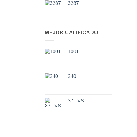
3287
MEJOR CALIFICADO
1001
240
371.VS