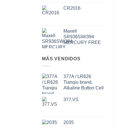
CR2016
Maxell
SR936SW/394
MERCURY FREE
MÁS VENDIDOS
377A / LR626
Tianqiu brand,
Alkaline Button Cell
377.VS
2035