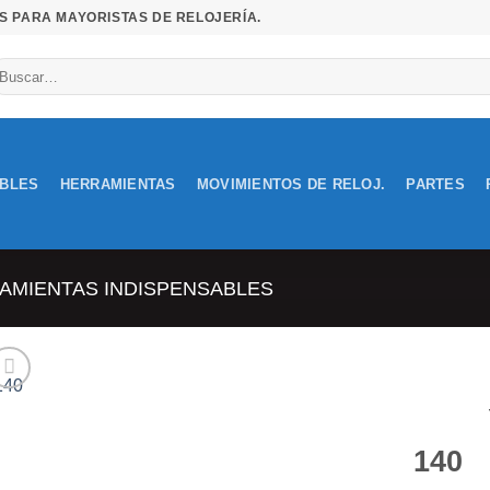
S PARA MAYORISTAS DE RELOJERÍA.
uscar
r:
IBLES
HERRAMIENTAS
MOVIMIENTOS DE RELOJ.
PARTES
AMIENTAS INDISPENSABLES
Añadir
140
a la
lista de