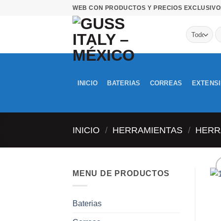
Saltar
WEB CON PRODUCTOS Y PRECIOS EXCLUSIVO
al
contenido
B
po
INICIO
BATERIAS
CORREAS
EXTENS
INICIO
/
HERRAMIENTAS
/
HERR
MENU DE PRODUCTOS
Baterias